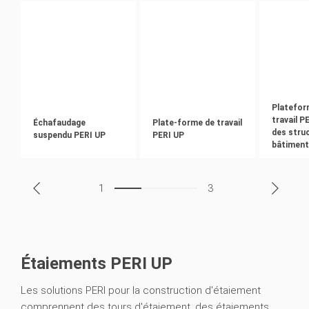
Platefor
travail P
Échafaudage
Plate-forme de travail
des stru
suspendu PERI UP
PERI UP
bâtiment
1
3
Étaiements PERI UP
Les solutions PERI pour la construction d'étaiement
comprennent des tours d'étaiement, des étaiements,