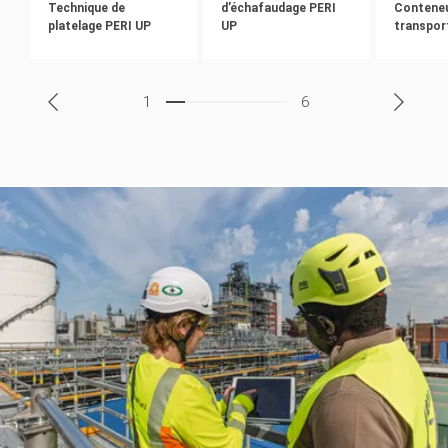
Technique de
d’échafaudage PERI
Conteneu
platelage PERI UP
UP
transpor
1
6