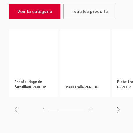
Voir la catégorie
Tous les produits
Échafaudage de
Plate-for
ferrailleur PERI UP
Passerelle PERI UP
PERI UP
1
4