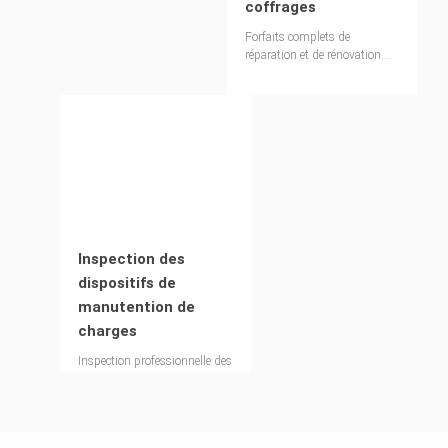
coffrages
Forfaits complets de
réparation et de rénovation
pour tous les systèmes de
coffrage PERI
Inspection des
dispositifs de
manutention de
charges
Inspection professionnelle des
dispositifs de manutention de
charges PERI