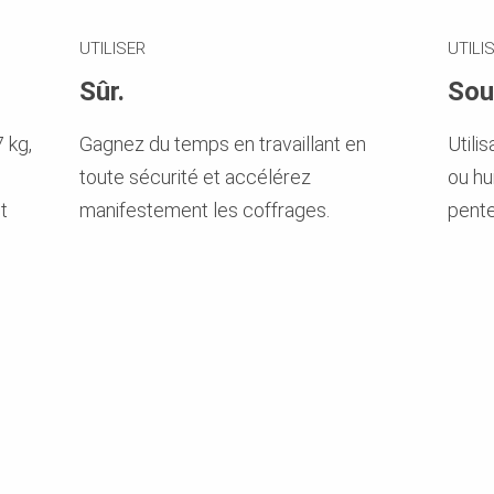
UTILISER
UTILI
Sûr.
Sou
 kg,
Gagnez du temps en travaillant en
Utili
toute sécurité et accélérez
ou hu
t
manifestement les coffrages.
pente