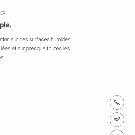
SER
ple.
sation sur des surfaces humides
ilées et sur presque toutes les
s.
Tél. : '+41 52 320 03 03
Accéder au formulaire de contact