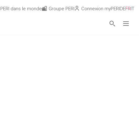
PERI dans le monde
Groupe PERI
Connexion myPERI
DE
FR
IT