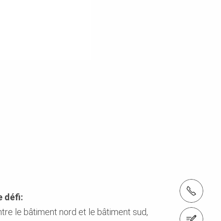
Tél. : '+41 52 320 03 03
e défi:
tre le bâtiment nord et le bâtiment sud,
Accéder au formulaire de contact