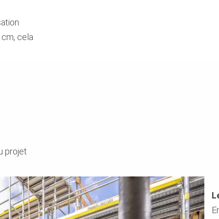
ation
 cm, cela
 projet
L
En