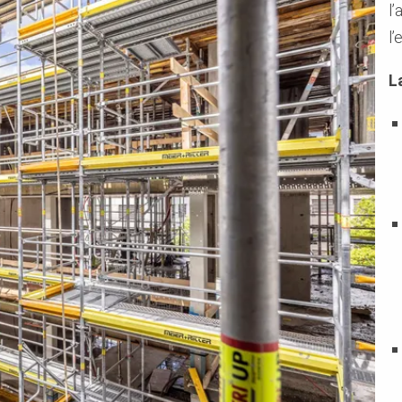
l
l’
L