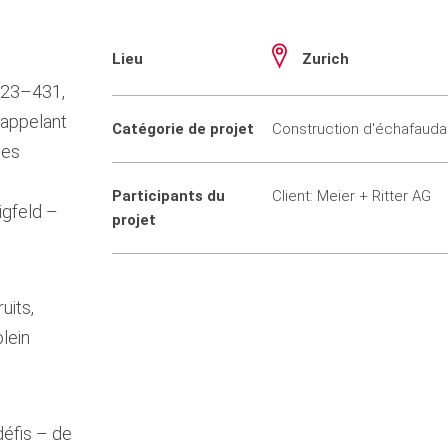
Lieu
Zurich
 423–431,
 rappelant
Catégorie de projet
Construction d'échafaud
ses
Participants du
Client: Meier + Ritter AG
ligfeld –
projet
.
uits,
lein
défis – de