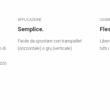
APPLICAZIONE
USAR
Semplice.
Fles
Facile da spostare con transpallet
Liber
o di
(orizzontale) o gru (verticale).
tutti 
uzzo.