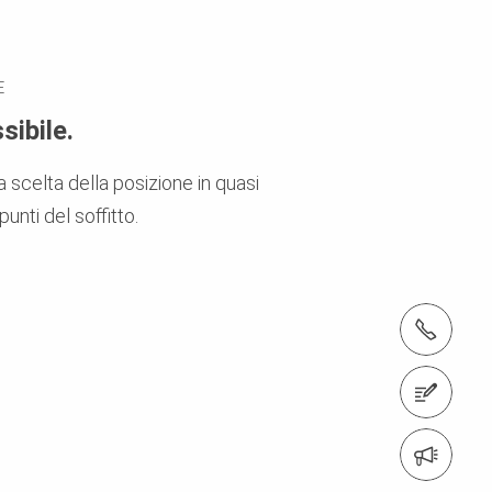
E
sibile.
a scelta della posizione in quasi
i punti del soffitto.
tel.: +41 52 320 03 03
Contattaci
Iscrizione alla newsletter