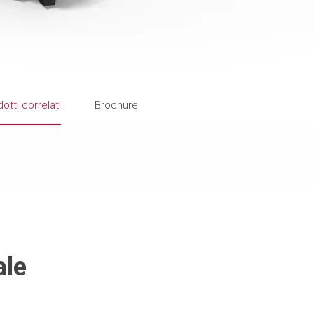
otti correlati
Brochure
ale