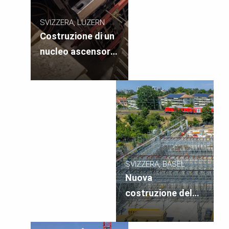
SVIZZERA, LUZERN
Costruzione di un
nucleo ascensore
su 9 piani con la
DUO Cassaforma
universale
SVIZZERA, BASEL
Nuova
costruzione del
garage BVB Rank