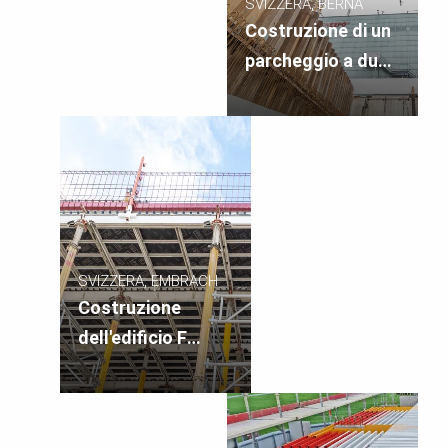
SVIZZERA, BERNA
Costruzione di un
parcheggio a due
piani sul sito di
BERNEXPO
SVIZZERA, EMBRACH
Costruzione
dell'edificio F
dell'Embraport