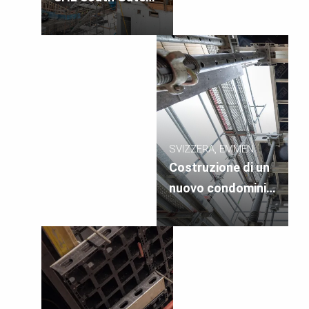
nell'ambito del
Tech Cluster Zug
SVIZZERA, EMMEN
Costruzione di un
nuovo condominio
con garage
sotterraneo