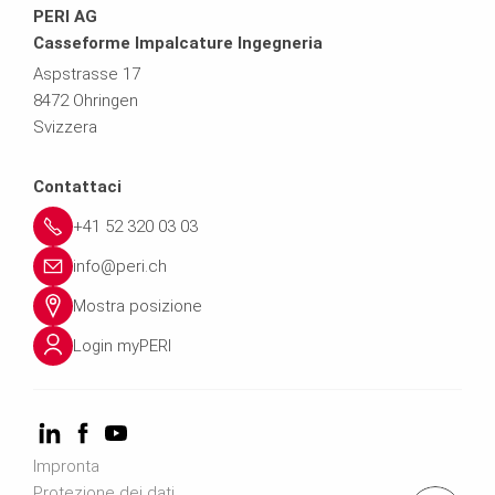
PERI AG
Casseforme Impalcature Ingegneria
Aspstrasse 17
8472 Ohringen
Svizzera
Contattaci
+41 52 320 03 03
info@peri.ch
Mostra posizione
Login myPERI
Impronta
Protezione dei dati