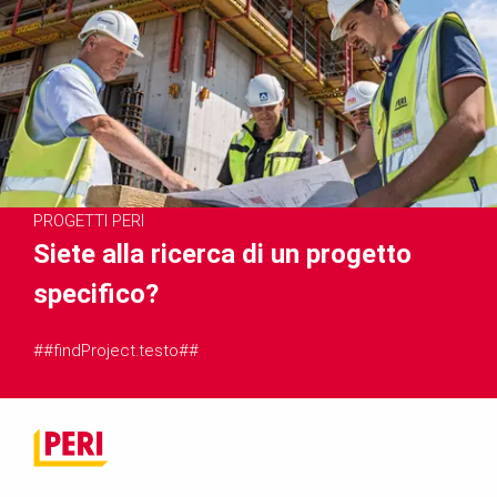
PROGETTI PERI
Siete alla ricerca di un progetto
specifico?
##findProject.testo##