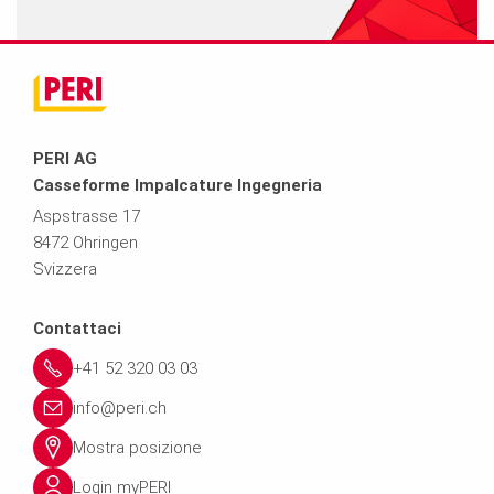
PERI AG
Casseforme Impalcature Ingegneria
Aspstrasse 17
8472 Ohringen
Svizzera
Contattaci
+41 52 320 03 03
info@peri.ch
Mostra posizione
Login myPERI