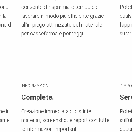
Sono
consente di risparmiare tempo e di
Potet
 la
lavorare in modo più efficiente grazie
quals
one di
all’impiego ottimizzato del materiale
l’app
per casseforme e ponteggi.
su 24,
INFORMAZIONI
DISPO
Complete.
Serv
ne in
Creazione immediata di distinte
Potet
carne
materiali, screenshot e report con tutte
sull’
le informazioni importanti.
oppur