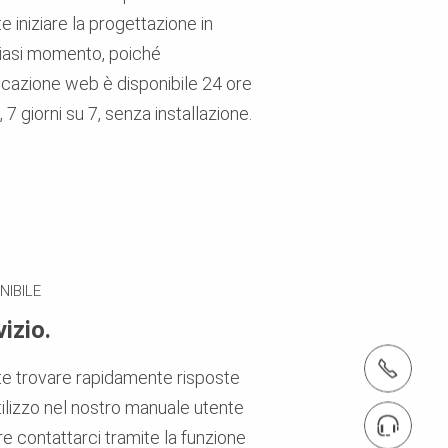
e iniziare la progettazione in
iasi momento, poiché
licazione web è disponibile 24 ore
 7 giorni su 7, senza installazione.
NIBILE
izio.
tel.: '+49 (0)7309.950-9915
e trovare rapidamente risposte
utilizzo nel nostro manuale utente
Vai al contatto commerciale
e contattarci tramite la funzione