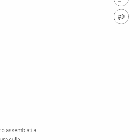
Iscrizione alla newsletter
ono assemblati a
ura sulla