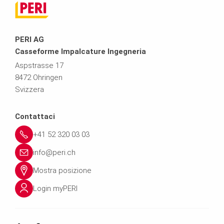
PERI AG
Casseforme Impalcature Ingegneria
Aspstrasse 17
8472 Ohringen
Svizzera
Contattaci
+41 52 320 03 03
info@peri.ch
Mostra posizione
Login myPERI