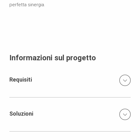
perfetta sinergia.
Informazioni sul progetto
Requisiti
Una scala di emergenza sicura per gli spazi pubblici, che
si integra armoniosamente nell’architettura circostante.
Soluzioni
PERI UP Public