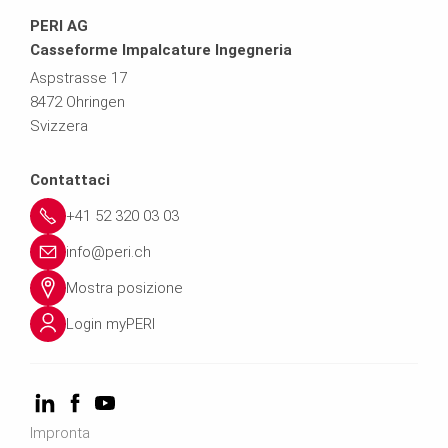
PERI AG
Casseforme Impalcature Ingegneria
Aspstrasse 17
8472 Ohringen
Svizzera
Contattaci
+41 52 320 03 03
info@peri.ch
Mostra posizione
Login myPERI
Impronta