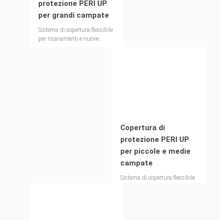
protezione PERI UP
per grandi campate
Sistema di copertura flessibile
per risanamenti e nuove
costruzioni realizzato con
componenti per impalcature -
per campate fino a 45 metri
Copertura di
protezione PERI UP
per piccole e medie
campate
Sistema di copertura flessibile
per risanamenti e nuove
costruzioni realizzato con
componenti di impalcature -
per campate fino a 25 metri