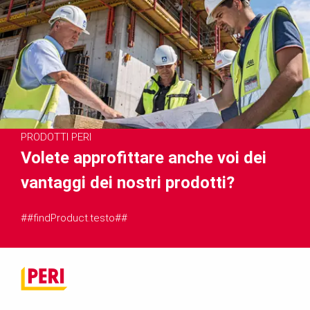
PRODOTTI PERI
Volete approfittare anche voi dei
vantaggi dei nostri prodotti?
##findProduct.testo##