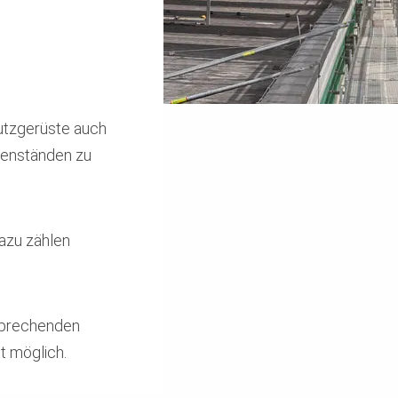
utzgerüste auch
egenständen zu
azu zählen
tsprechenden
t möglich.