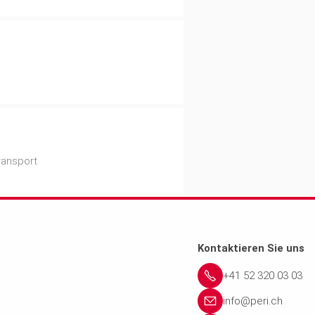
 Rahmenschalung
uf engstem Raum lagern
ntere Teil erst vor Ort und
ransport
Kontaktieren Sie uns
+41 52 320 03 03
info@peri.ch