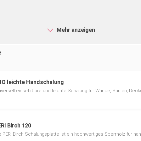
Stahl
nbeschichtung
Pulverbeschichtet
Mehr anzeigen
e
6,820 kg
Erdnagel zum Befestigen des 
O leichte Handschalung
iversell einsetzbare und leichte Schalung für Wände, Säulen, De
RI Birch 120
Konventionelle Schalungsplatt
e PERI Birch Schalungsplatte ist ein hochwertiges Sperrholz für nah
Universalschalung, MAXIMO 