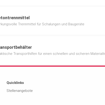
Rahmenschalung und DOMINO
tontrennmittel
Der Abschalbock lässt sich a
rkungsvolle Trennmittel für Schalungen und Baugeräte
und transportieren, indem der u
Stelle eingeschoben wird.
ansportbehälter
aktische Transporthilfen für einen schnellen und sicheren Materialt
Quicklinks
Stellenangebote