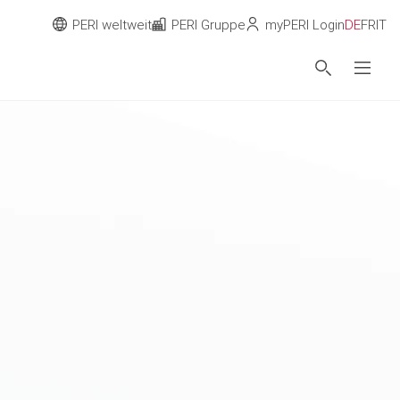
PERI weltweit
PERI Gruppe
myPERI Login
DE
FR
IT