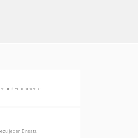
Abschalblocks im Erdreich
cken und Fundamente
en inkl. DUO
ezu jeden Einsatz.
Rahmenschalung, TRIO