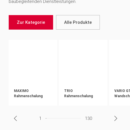
baubegleitenden Dienstleistungen.
Zur Kategorie
Alle Produkte
MAXIMO
TRIO
VARIO GT
Rahmenschalung
Rahmenschalung
Wandsch
1
130