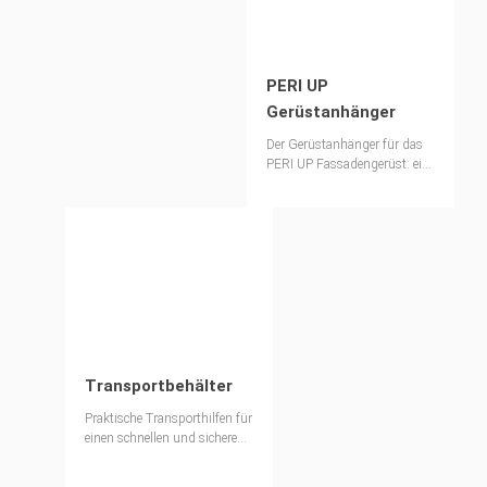
PERI UP
Gerüstanhänger
Der Gerüstanhänger für das
PERI UP Fassadengerüst: eine
durchdachte Transport- und
Logistiklösung
Transportbehälter
Praktische Transporthilfen für
einen schnellen und sicheren
Materialtransport