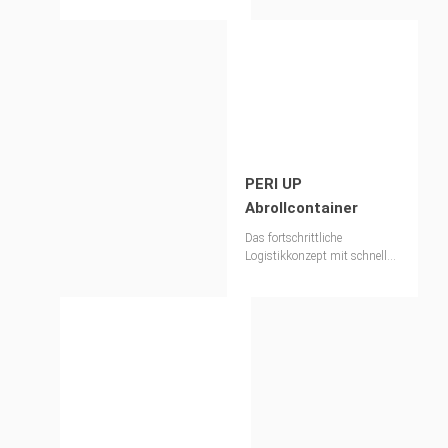
PERI UP
Abrollcontainer
Das fortschrittliche
Logistikkonzept mit schneller
und einfacher
Bauteilentnahme