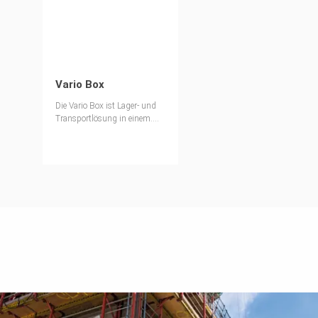
Vario Box
Die Vario Box ist Lager- und
Transportlösung in einem.
Denn ihr modulares und
zugleich kompaktes Logistik-
Konzept sorgt zum einen für
Ordnung im Lager und zum
anderen kann sie mit dem
Kran, Stapler oder
Teleskoplader für den
Materialtransport auf der
Baustelle genutzt werden.