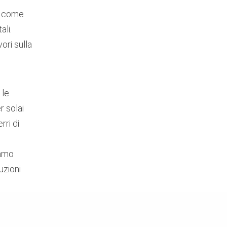
he come
ali.
ori sulla
 le
 solai
rri di
o
iamo
uzioni