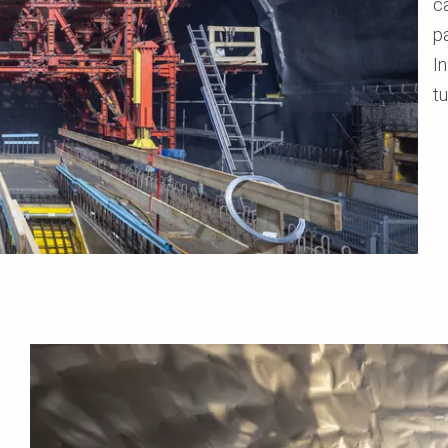
c
pa
I
tu