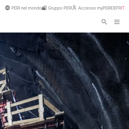
PERI nel mondo
Gruppo PERI
Accesso myPERI
DE
FR
IT