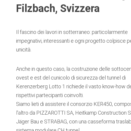
Filzbach, Svizzera
Il fascino dei lavori in sotterraneo: particolarmente
impegnativi, interessanti e ogni progetto colpisce p
unicità.
Anche in questo caso, la costruzione delle sottocen
ovest e est del cunicolo di sicurezza del tunnel di
Kerenzerberg Lotto 1 richiede il vasto know-how d
rispettivi partecipanti coinvolti.
Siamo lieti di assistere il consorzio KER450, compo
l'altro da PIZZAROTTI SA, Heitkamp Construction S
Jäger Bau e STRABAG, con una casseforma traslabi
sistema modulare CH tunnel.