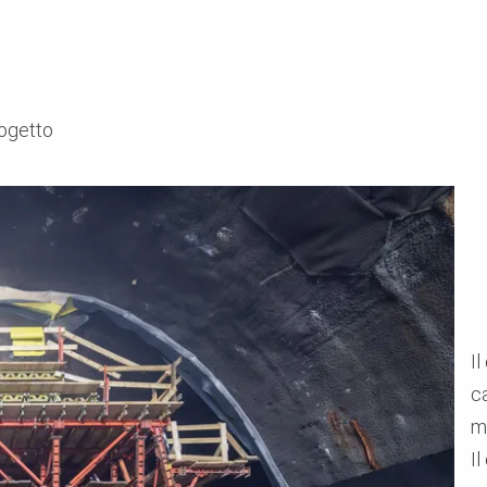
rogetto
Il
c
m
I