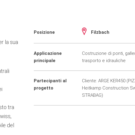
Posizione
Filzbach
er la sua
Applicazione
Costruzione di ponti, galler
principale
trasporto e idrauliche
trali
Partecipanti al
Cliente: ARGE KER450 (PI
progetto
Heitkamp Construction Sw
ei
STRABAG)
sto tra
wiss,
le del