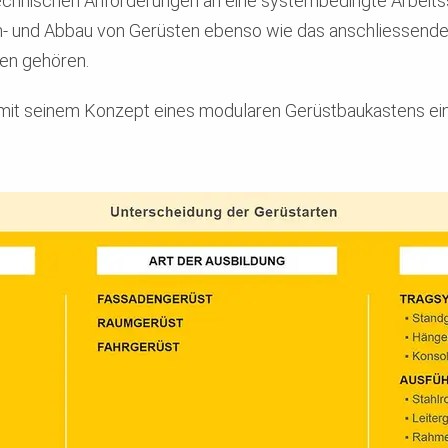
chnischen Anforderungen an eine systembedingte Arbeitss
m- und Abbau von Gerüsten ebenso wie das anschliessende 
ten gehören.
 mit seinem Konzept eines modularen Gerüstbaukastens ei