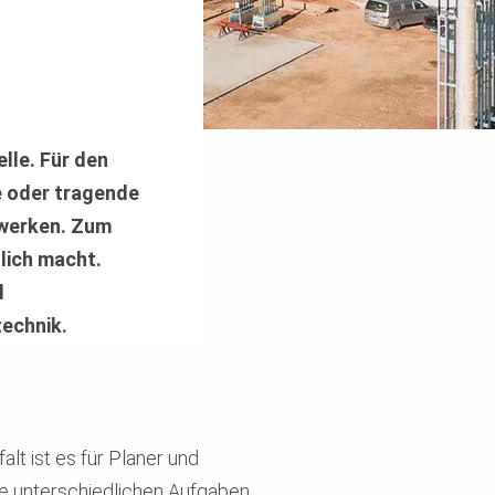
lle. Für den
e oder tragende
uwerken. Zum
lich macht.
d
technik.
t ist es für Planer und
se unterschiedlichen Aufgaben