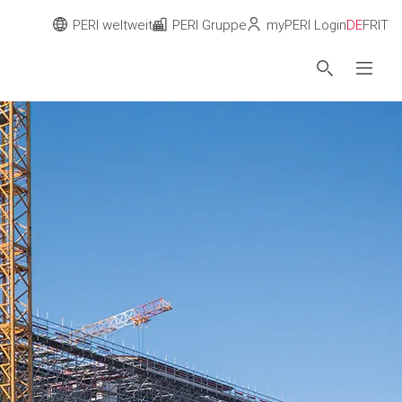
PERI weltweit
PERI Gruppe
myPERI Login
DE
FR
IT