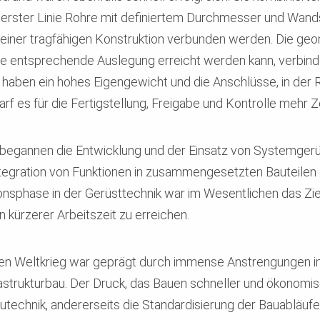
 erster Linie Rohre mit definiertem Durchmesser und Wands
iner tragfähigen Konstruktion verbunden werden. Die geome
ine entsprechende Auslegung erreicht werden kann, verbinde
ile haben ein hohes Eigengewicht und die Anschlüsse, in de
 es für die Fertigstellung, Freigabe und Kontrolle mehr Ze
begannen die Entwicklung und der Einsatz von Systemgerüs
ntegration von Funktionen in zusammengesetzten Bauteilen
onsphase in der Gerüsttechnik war im Wesentlichen das Zie
 kürzerer Arbeitszeit zu erreichen.
n Weltkrieg war geprägt durch immense Anstrengungen im
trukturbau. Der Druck, das Bauen schneller und ökonomis
utechnik, andererseits die Standardisierung der Bauabläufe