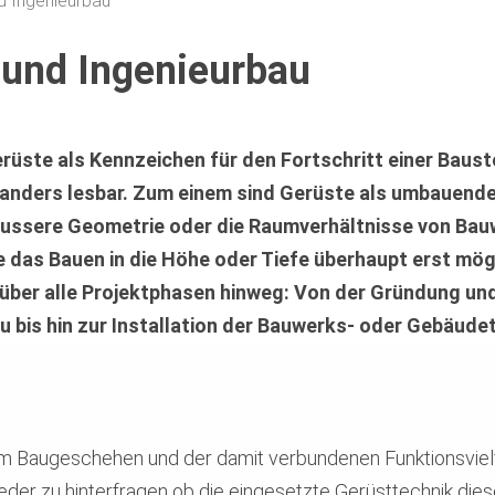
d Ingenieurbau
 und Ingenieurbau
ste als Kennzeichen für den Fortschritt einer Bauste
 anders lesbar. Zum einem sind Gerüste als umbauend
e äussere Geometrie oder die Raumverhältnisse von Ba
e das Bauen in die Höhe oder Tiefe überhaupt erst mög
 über alle Projektphasen hinweg: Von der Gründung un
 bis hin zur Installation der Bauwerks- oder Gebäude
m Baugeschehen und der damit verbundenen Funktionsvielfal
der zu hinterfragen ob die eingesetzte Gerüsttechnik die