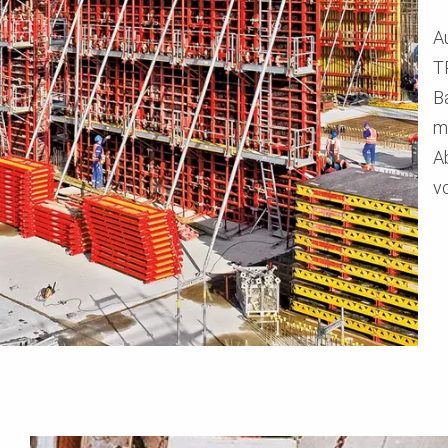
A
T
B
m
A
vo