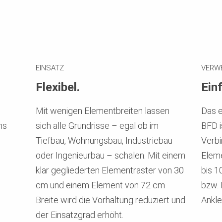
EINSATZ
VERW
Flexibel.
Ein
Mit wenigen Elementbreiten lassen
Das e
ns
sich alle Grundrisse – egal ob im
BFD i
d
Tiefbau, Wohnungsbau, Industriebau
Verbi
oder Ingenieurbau – schalen. Mit einem
Eleme
klar gegliederten Elementraster von 30
bis 1
cm und einem Element von 72 cm
bzw. 
Breite wird die Vorhaltung reduziert und
Ankl
der Einsatzgrad erhöht.