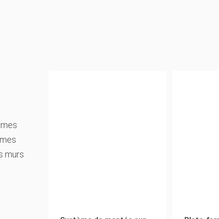
ormes
tèmes
es murs