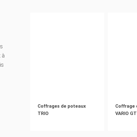
es
 à
is
Coffrages de poteaux
Coffrage 
TRIO
VARIO GT