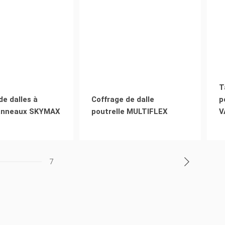
T
de dalles à
Coffrage de dalle
p
anneaux SKYMAX
poutrelle MULTIFLEX
V
7