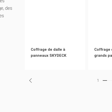
des
ge, des
des
Coffrage de dalle à
Coffrage 
panneaux SKYDECK
grands p
1